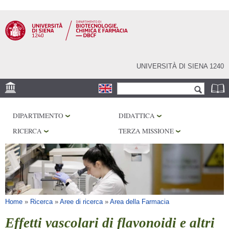
Salta al
contenuto
principale
UNIVERSITÀ DI SIENA 1240
Form di ricerca
Cerca
SEDE
DIPARTIMENTO
DIDATTICA
CENTRI DI RICERCA
RICERCA
TERZA MISSIONE
LABORATORI
BIBLIOTECHE
SERVIZI
Tu sei qui
Home
»
Ricerca
»
Aree di ricerca
»
Area della Farmacia
Effetti vascolari di flavonoidi e altri