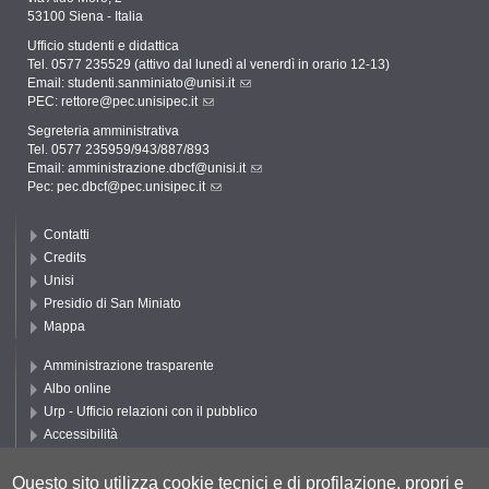
53100 Siena - Italia
Ufficio studenti e didattica
Tel. 0577 235529 (attivo dal lunedì al venerdì in orario 12-13)
Email:
studenti.sanminiato@unisi.it
PEC:
rettore@pec.unisipec.it
Segreteria amministrativa
Tel. 0577 235959/943/887/893
Email:
amministrazione.dbcf@unisi.it
Pec:
pec.dbcf@pec.unisipec.it
Contatti
Credits
Unisi
Presidio di San Miniato
Mappa
Amministrazione trasparente
Albo online
Urp - Ufficio relazioni con il pubblico
Accessibilità
Privacy e Cookie policy
Cookie settings
Questo sito utilizza cookie tecnici e di profilazione, propri e