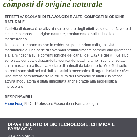
composti di origine naturale
EFFETTI VASCOLARI DI FLAVONOIDI E ALTRI COMPOSTI DI ORIGINE
NATURALE
L’attività di ricerca è focalizzata sullo studio degli effetti vascolari di flavonoidi
e di altri composti di origine naturale, ampiamente distribuiti nella dieta
mediterranea.
I dati ottenuti hanno messo in evidenza, per la prima volta, l’attività
modulatoria di una serie di flavonoidi strutturalmente correlati alla quercetina
e alla miricetina sulle correnti ioniche dei canali del Ca
2+
e del K
+
. Gli studi
sono stati condotti utilizzando la tecnica del patch-clamp in cellule isolate
dalla muscolatura liscia vascolare di animali da laboratorio. Gli effetti sulle
correnti sono stati poi validati sull'attività meccanica di organi isolati
ex vivo
.
Una stretta correlazione tra la struttura dei flavonoidi studiati e la stessa
attività modulatoria è stata dimostrata anche grazie alla modellistica
molecolare.
RESPONSABILI
Fabio Fusi,
PhD – Professore Associato in Farmacologia
DIPARTIMENTO DI BIOTECNOLOGIE, CHIMICA E
FARMACIA
via Aldo Moro, 2