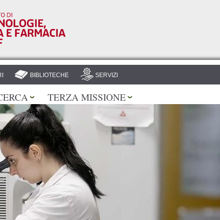
Salta al
contenuto
principale
I
BIBLIOTECHE
SERVIZI
CERCA
TERZA MISSIONE