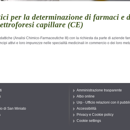
ci per la determinazione di farmaci e de
ttroforesi capillare (CE)
dattiche (Analisi Chimico-Farmaceutiche III) con la richiesta da parte di aziende 
ncipi attivi e loro impurezze nelle specialità medicinali in commercio o dei loro metab
ti
Amministrazione trasparente
s
Albo online
Urp - Ufficio relazioni con il pubbl
io di San Miniato
Accessibilità
a
Privacy e Cookie policy
Cookie settings