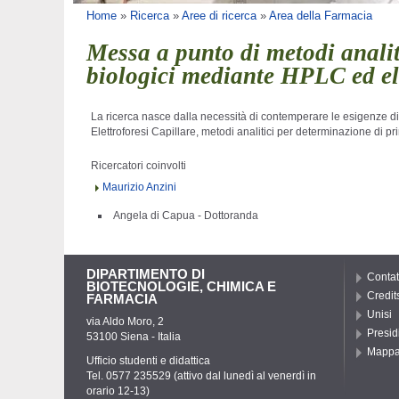
Tu sei qui
Home
»
Ricerca
»
Aree di ricerca
»
Area della Farmacia
Messa a punto di metodi analiti
biologici mediante HPLC ed ele
La ricerca nasce dalla necessità di contemperare le esigenze di
Elettroforesi Capillare, metodi analitici per determinazione di pri
Ricercatori coinvolti
Maurizio Anzini
Angela di Capua - Dottoranda
DIPARTIMENTO DI
Contat
BIOTECNOLOGIE, CHIMICA E
Credit
FARMACIA
Unisi
via Aldo Moro, 2
Presid
53100 Siena - Italia
Mapp
Ufficio studenti e didattica
Tel. 0577 235529 (attivo dal lunedì al venerdì in
orario 12-13)